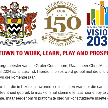
rgemeester van die Groter Oudtshoorn, Raadsheer Chris Macphe
l 2024 sal plaasvind. Hierdie imbizos word gereël met die uitdr
 vir die komende jaar.
van hierdie imbizos op inwoners se insette en vrae oor die sames
eentheid gebruik te maak om hul stemme te laat hoor en by te 
 nie, maar eerder om ‘n platform te bied vir konstruktiewe inset