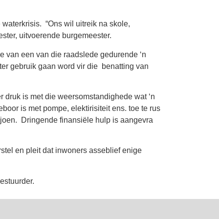
aterkrisis. “Ons wil uitreik na skole,
ester, uitvoerende burgemeester.
de van een van die raadslede gedurende ‘n
ter gebruik gaan word vir die benatting van
der druk is met die weersomstandighede wat ‘n
r is met pompe, elektirisiteit ens. toe te rus
joen. Dringende finansiële hulp is aangevra
stel en pleit dat inwoners asseblief enige
bestuurder.