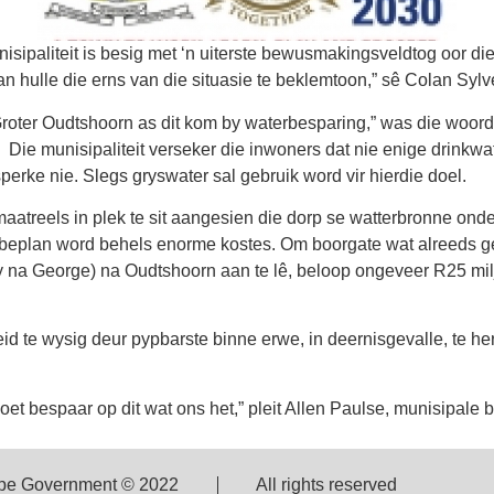
ipaliteit is besig met ‘n uiterste bewusmakingsveldtog oor die w
ulle die erns van die situasie te beklemtoon,” sê Colan Sylv
Groter Oudtshoorn as dit kom by waterbesparing,” was die woor
 Die munisipaliteit verseker die inwoners dat nie enige drinkwa
erke nie. Slegs gryswater sal gebruik word vir hierdie doel.
maatreels in plek te sit aangesien die dorp se watterbronne on
eplan word behels enorme kostes. Om boorgate wat alreeds geboo
y na George) na Oudtshoorn aan te lê, beloop ongeveer R25 mil
d te wysig deur pypbarste binne erwe, in deernisgevalle, te her
oet bespaar op dit wat ons het,” pleit Allen Paulse, munisipale 
pe Government © 2022
All rights reserved